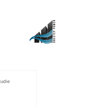
elskaper
Investorer
Kontakt
tudie