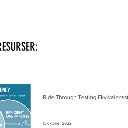
Hjem
Industry
Technology
Forsikringss
RESURSER:
Ride Through Testing Ekvivalenss
6. oktober 2022