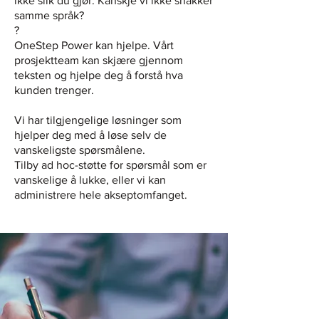
ikke slik du gjør. Kanskje vi ikke snakker
primary protections should 
samme språk?
?
operate to prevent an 
OneStep Power kan hjelpe. Vårt
extended over-voltage event 
prosjektteam kan skjære gjennom
occurring. In the event that 
teksten og hjelpe deg å forstå hva
the primary protection fails, 
kunden trenger.
the bus-ties should be set to 
open on over-voltage 
Vi har tilgjengelige løsninger som
protections before any 
hjelper deg med å løse selv de
vanskeligste spørsmålene.
propulsion feeders or power 
Tilby ad hoc-støtte for spørsmål som er
supplies. If the facility is 
vanskelige å lukke, eller vi kan
intending to perform dynamic 
administrere hele akseptomfanget.
positioning operations with 2 
generators (including 1 
generator + battery 
configurations), over-voltage 
tests should be performed in 
the two-generator 
configuration and any other 