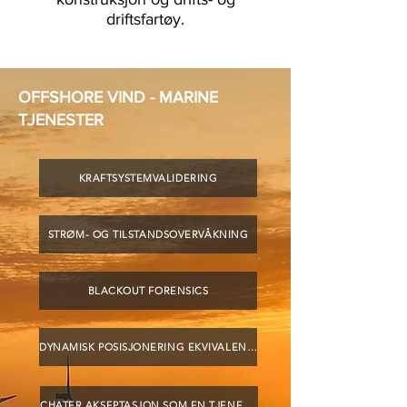
driftsfartøy.
OFFSHORE VIND - MARINE
TJENESTER
KRAFTSYSTEMVALIDERING
STRØM- OG TILSTANDSOVERVÅKNING
BLACKOUT FORENSICS
DYNAMISK POSISJONERING EKVIVALENT INTEGRITET
CHATER AKSEPTASJON SOM EN TJENESTE