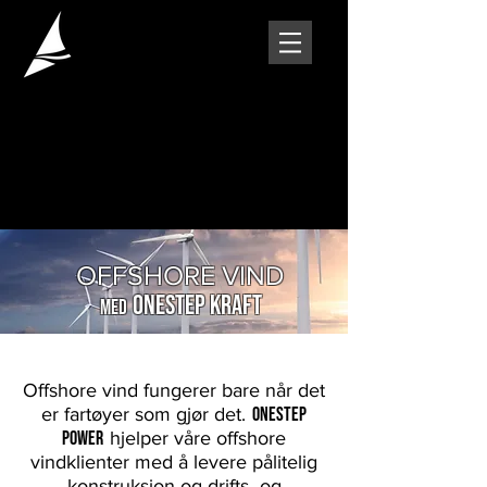
OFFSHORE VIND
ONESTEP KRAFT
MED
Offshore vind fungerer bare når det
er fartøyer som gjør det.
OneStep
Power
hjelper våre offshore
vindklienter med å levere pålitelig
konstruksjon og drifts- og