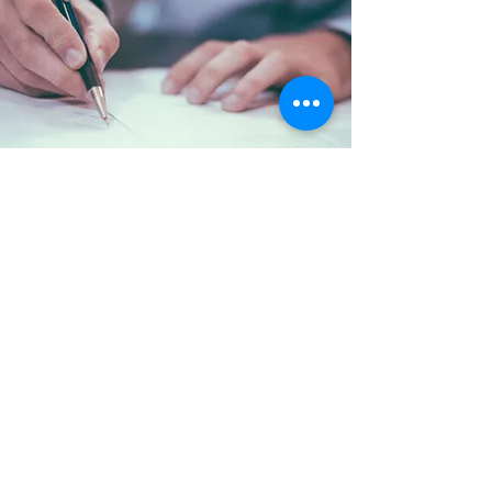
relevant operational 
configurations.
DESIGN & Shipyard support
Eierrepresentanttjenester
?
Lever i tide og innenfor budsjett.
?