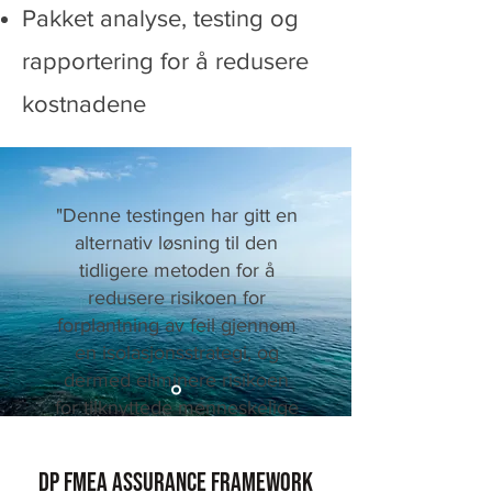
Pakket analyse, testing og
rapportering for å redusere
kostnadene
"Denne testingen har gitt en
alternativ løsning til den
tidligere metoden for å
redusere risikoen for
forplantning av feil gjennom
en isolasjonsstrategi, og
dermed eliminere risikoen
for tilknyttede menneskelige
feil."
DP FMEA Assurance Framework
Barry Jewson, teknisk daglig leder for