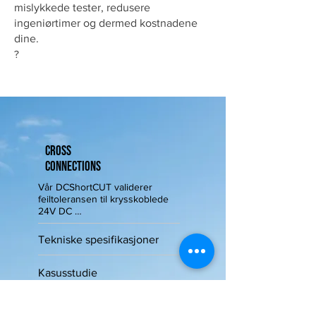
mislykkede tester, redusere
ingeniørtimer og dermed kostnadene
dine.
?
Cross
Connections
Vår DCShortCUT validerer 
feiltoleransen til krysskoblede 
24V DC 
strømforsyningskonfigurasjoner 
gjennom testing av feilmodus i 
Tekniske spesifikasjoner
krets. 

_22200000-0000-0000-0000-
0000000000222_

Kasusstudie
- Reduserer risiko ved fjerning av 
personell

– Enkel integrert testløsning 