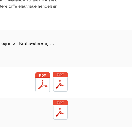
tere tøffe elektriske hendelser
sjon 3 - Kraftsystemer, 
nnomkjøringen er hentet fra Regler 
 fartøysystemer og maskiner, kapittel 
graf 1.9 Spennings- og 