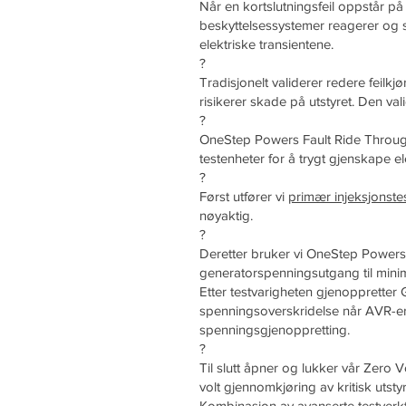
Når en kortslutningsfeil oppstår på
beskyttelsessystemer reagerer og sp
elektriske transientene.
?
Tradisjonelt validerer redere feilk
risikerer skade på utstyret. Den val
?
OneStep Powers Fault Ride Through-
testenheter for å trygt gjenskape e
?
Først utfører vi
primær injeksjonste
nøyaktig.
?
Deretter bruker vi OneStep Powers
generatorspenningsutgang til minimu
Etter testvarigheten gjenoppretter 
spenningsoverskridelse når AVR-er gj
spenningsgjenoppretting.
?
Til slutt åpner og lukker vår Zero Vo
volt gjennomkjøring av kritisk utstyr
Kombinasjon av avanserte testverktøy