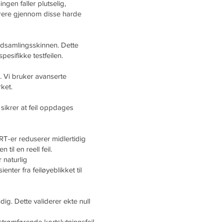
gen faller plutselig,
perere gjennom disse harde
vedsamlingsskinnen. Dette
pesifikke testfeilen.
. Vi bruker avanserte
ket.
sikrer at feil oppdages
T-er reduserer midlertidig
il en reell feil.
 naturlig
nter fra feiløyeblikket til
dig. Dette validerer ekte null
strømførende kortslutningsfeil.