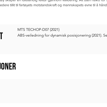
edere tillit til fartøyets motstandskraft og mannskapets evne til å hånd
MTS TECHOP-D07 (2021) 

t
ABS-veiledning for dynamisk posisjonering (2021). Sek
underseksjon 13 "Fault Ride Through Capability"

Akseptkriterier for transienter som et resultat av gje
for bygging og klassifisering av marine fartøy - del 4,
joner
8 Elektriske systemer, seksjon 3 Elektrisk utstyr, para
frekvensvariasjoner