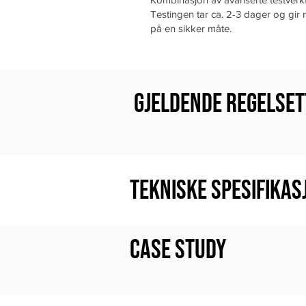
Testingen tar ca. 2-3 dager og gir r
på en sikker måte.
Gjeldende regelset
Tekniske spesifikas
Case Study