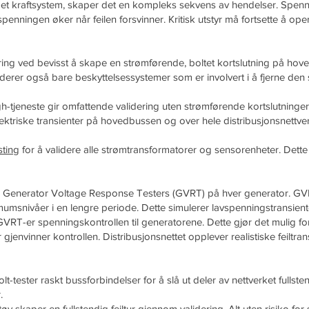
 et kraftsystem, skaper det en kompleks sekvens av hendelser. Spennin
enningen øker når feilen forsvinner. Kritisk utstyr må fortsette å o
jøring ved bevisst å skape en strømførende, boltet kortslutning på ho
iderer også bare beskyttelsessystemer som er involvert i å fjerne den s
tjeneste gir omfattende validering uten strømførende kortslutninger
lektriske transienter på hovedbussen og over hele distribusjonsnettver
sting
for å validere alle strømtransformatorer og sensorenheter. Dette 
 Generator Voltage Response Testers (GVRT) på hver generator. GVR
msnivåer i en lengre periode. Dette simulerer lavspenningstransienten t
GVRT-er spenningskontrollen til generatorene. Dette gjør det mulig for
envinner kontrollen. Distribusjonsnettet opplever realistiske feiltransie
lt-tester raskt bussforbindelser for å slå ut deler av nettverket fullsten
.
 skaper en fullstendig feiltur gjennom validering. Alt uten risiko for 