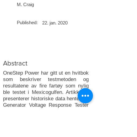
M. Craig
Published:
22. jan. 2020
Abstract
OneStep Power har gitt ut en hvitbok
som beskriver testmetoden og
resultatene av fire fartøy som nylig
ble testet i Mexicogulfen. Artikkelen
presenterer historiske data hentet fra
Generator Voltage Response Tester
og ZeroDip-teknologiene og
demonstrerer resultatene av både
vellykkede og mislykkede tester.