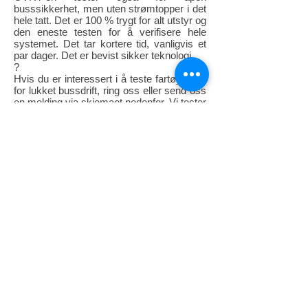
busssikkerhet, men uten strømtopper i det
hele tatt. Det er 100 % trygt for alt utstyr og
den eneste testen for å verifisere hele
systemet. Det tar kortere tid, vanligvis et
par dager. Det er bevist sikker teknologi.
?
Hvis du er interessert i å teste fartøyet ditt
for lukket bussdrift, ring oss eller send oss
en melding via skjemaet nedenfor. Vi tester
enkeltfartøy og har rabatter for flåter.
?
Ring eller send oss en melding for å starte
samtalen:
?
Telefon:
+1.713.499.0498
MESSAGE US