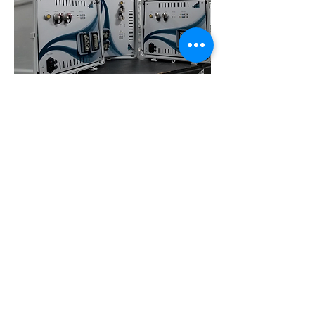
Testando o white paper
Recursos Técnicos
Carreiras
Portal da equipe
16840 Clay Rd, Suíte 106
Houston, Texas 77084 EUA
Telefone EUA:
+1 (713) 499 0498
DIREITO AUTORAL