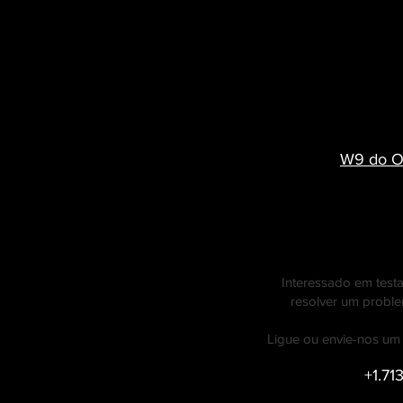
W9 do O
Interessado em test
resolver um probl
Ligue ou envie-nos um e
+1.71