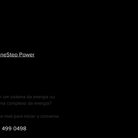
neStep Power
ar um sistema de energia ou
ema complexo de energia?
-mail para iniciar a conversa.
3 499 0498