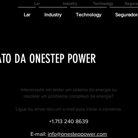
Lar
Industry
Technology
Segura
Lar
Industry
Technology
Segurador
ATO DA ONESTEP POWER
Interessado em testar um sistema de energia ou
resolver um problema complexo de energia?
Ligue ou envie-nos um e-mail para iniciar a conversa.
+1.713 240 8639
E-mail:
info@onesteppower.com