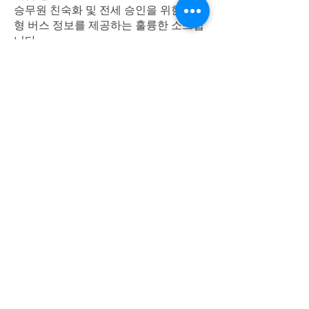
승무원 친숙화 및 전세 승인을 위한 폐쇄
형 버스 정보를 제공하는 훌륭한 소스입
니다.
Applicable Rule sets
IMO MSC Circ. 645 (1994)

IMO MSC Circ. 1580(2017)

클래스 DP 규칙
동등성 연구