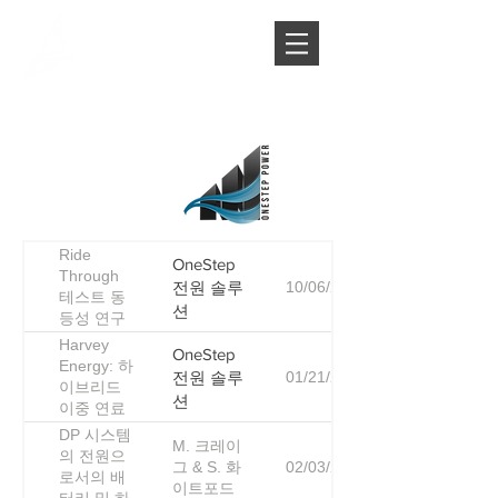
Ride
OneStep
Through
전원 솔루
10/06/2022
테스트 동
션
등성 연구
Harvey
OneStep
Energy: 하
전원 솔루
01/21/2021
이브리드
션
이중 연료
선박의 안
DP 시스템
M. 크레이
전 보장
의 전원으
그 & S. 화
02/03/2020
로서의 배
이트포드