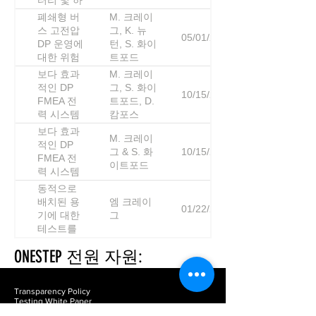
터리 및 하
이브리드
폐쇄형 버
M. 크레이
기술.
스 고전압
그, K. 뉴
05/01/2018
DP 운영에
턴, S. 화이
대한 위험
트포드
기반 사례
보다 효과
M. 크레이
적인 DP
그, S. 화이
10/15/2019
FMEA 전
트포드, D.
력 시스템
캄포스
테스트 체
보다 효과
M. 크레이
계
적인 DP
그 & S. 화
10/15/2019
FMEA 전
이트포드
력 시스템
테스트 체
동적으로
제 프레젠
배치된 용
엠 크레이
01/22/2020
테이션
기에 대한
그
테스트를
통한 반복
ONESTEP 전원 자원:
가능하고
안전한 전
압 강하 주
Transparency Policy
행(Voltage
Testing White Paper
Dip Ride
Technical Resources